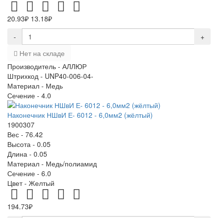
20.93₽
13.18₽
-
+
Нет на складе
Производитель -
АЛЛЮР
Штрихкод -
UNP40-006-04-
Материал -
Медь
Сечение -
4.0
Наконечник НШвИ Е- 6012 - 6,0мм2 (жёлтый)
1900307
Вес -
76.42
Высота -
0.05
Длина -
0.05
Материал -
Медь/полиамид
Сечение -
6.0
Цвет -
Желтый
194.73₽